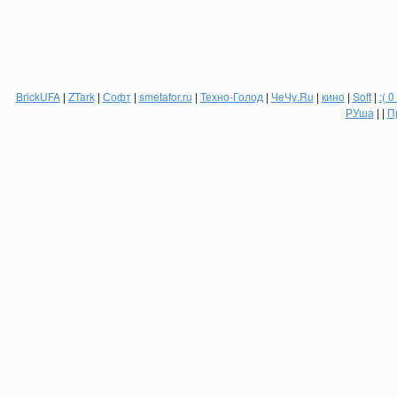
BrickUFA
|
ZTark
|
Софт
|
smetafor.ru
|
Техно-Голод
|
ЧеЧу.Ru
|
кино
|
Soft
|
:( 0
РУша
| |
П