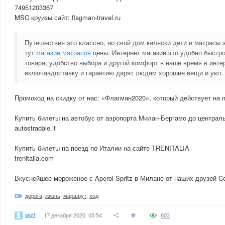
74951203367
MSC круизы сайт: flagman-travel.ru
Путешествия это классно, но свой дом каляски дети и матрасы 
тут
магазин матрасов
цены. Интернет магазин это удобно быстро
товара, удобство выбора и другой комфорт в наше время в инте
включаадоставку и гарантию дарят людям хорошие вещи и уют.
Промокод на скидку от нас: «Флагман2020», который действует на п
Купить билеты на автобус от аэропорта Милан-Бергамо до централ
autostradale.it
Купить билеты на поезд по Италии на сайте TRENITALIA
trenitalia.com
Вкуснейшее мороженое с Aperol Spritz в Милане от наших друзей Ce
дорога
,
жизнь
,
маршрут
,
ход
woff
17 декабря 2020, 05:54
803