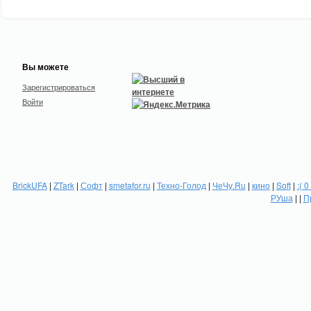
Вы можете
Зарегистрироваться
Войти
BrickUFA
|
ZTark
|
Софт
|
smetafor.ru
|
Техно-Голод
|
ЧеЧу.Ru
|
кино
|
Soft
|
:( 0
РУша
| |
П