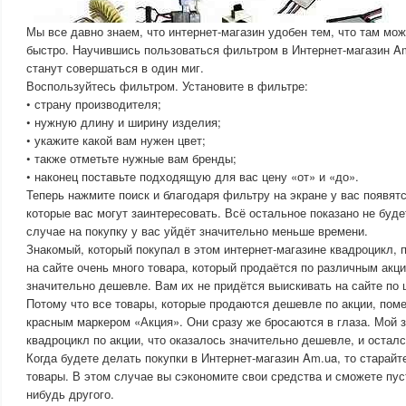
Мы все давно знаем, что интернет-магазин удобен тем, что там мож
быстро. Научившись пользоваться фильтром в Интернет-магазин A
станут совершаться в один миг.
Воспользуйтесь фильтром. Установите в фильтре:
• страну производителя;
• нужную длину и ширину изделия;
• укажите какой вам нужен цвет;
• также отметьте нужные вам бренды;
• наконец поставьте подходящую для вас цену «от» и «до».
Теперь нажмите поиск и благодаря фильтру на экране у вас появятс
которые вас могут заинтересовать. Всё остальное показано не буде
случае на покупку у вас уйдёт значительно меньше времени.
Знакомый, который покупал в этом интернет-магазине квадроцикл, 
на сайте очень много товара, который продаётся по различным акци
значительно дешевле. Вам их не придётся выискивать на сайте по ц
Потому что все товары, которые продаются дешевле по акции, по
красным маркером «Акция». Они сразу же бросаются в глаза. Мой 
квадроцикл по акции, что оказалось значительно дешевле, и осталс
Когда будете делать покупки в Интернет-магазин Am.ua, то старайт
товары. В этом случае вы сэкономите свои средства и сможете пуст
нибудь другого.