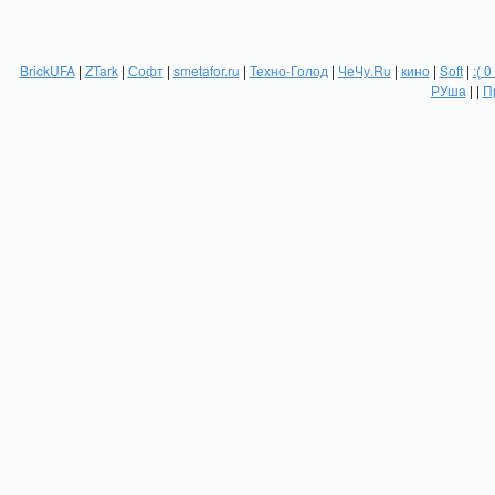
BrickUFA
|
ZTark
|
Софт
|
smetafor.ru
|
Техно-Голод
|
ЧеЧу.Ru
|
кино
|
Soft
|
:( 0
РУша
| |
П