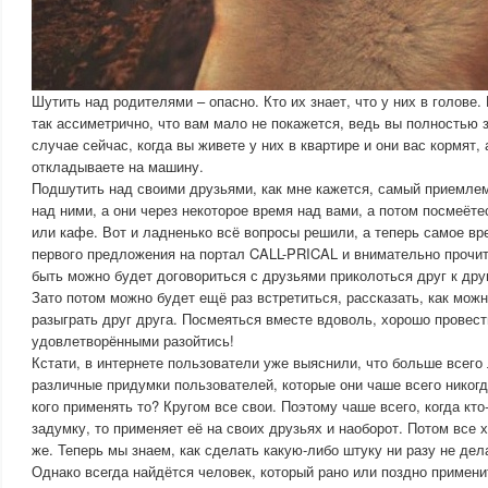
Шутить над родителями – опасно. Кто их знает, что у них в голове.
так ассиметрично, что вам мало не покажется, ведь вы полностью з
случае сейчас, когда вы живете у них в квартире и они вас кормят,
откладываете на машину.
Подшутить над своими друзьями, как мне кажется, самый приемле
над ними, а они через некоторое время над вами, а потом посмеёте
или кафе. Вот и ладненько всё вопросы решили, а теперь самое вр
первого предложения на портал CALL-PRICAL и внимательно прочи
быть можно будет договориться с друзьями приколоться друг к дру
Зато потом можно будет ещё раз встретиться, рассказать, как мож
разыграть друг друга. Посмеяться вместе вдоволь, хорошо провест
удовлетворёнными разойтись!
Кстати, в интернете пользователи уже выяснили, что больше всег
различные придумки пользователей, которые они чаше всего никогд
кого применять то? Кругом все свои. Поэтому чаше всего, когда кто
задумку, то применяет её на своих друзьях и наоборот. Потом все 
же. Теперь мы знаем, как сделать какую-либо штуку ни разу не дел
Однако всегда найдётся человек, который рано или поздно примени