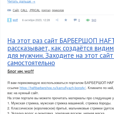
Читать дальше →
Сайт
,
CALL
,
-PRICAL
,
портал
,
приколов
woff
6 октября 2023, 12:28
0
943
На этот раз сайт БАРБЕРШОП HAF
рассказывает, как создаётся види
для мужчин. Заходите на этот сайт
самостоятельно
Блог им. woff
Я вам порекомендую воспользоваться порталом БАРБЕРШОП HAFT 
ссылке
https://haftbarbershop.ru/kamuflyazh-borody/
. Кликните по ней
вас на нужный сайт.
На этом портале вы можете прочитать материалы про следующие у
1. Мужская стрижка, мужская стрижка машинкой, стрижка бороды.
2. Классическое (королевское) бритьё, мальчиковые стрижки (детски
3. Укладка волос и окантовка, эпиляция воском, черная маска.