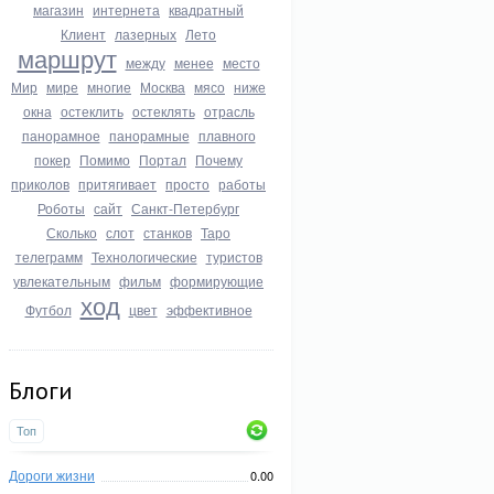
магазин
интернета
квадратный
Клиент
лазерных
Лето
маршрут
между
менее
место
Мир
мире
многие
Москва
мясо
ниже
окна
остеклить
остеклять
отрасль
панорамное
панорамные
плавного
покер
Помимо
Портал
Почему
приколов
притягивает
просто
работы
Роботы
сайт
Санкт-Петербург
Сколько
слот
станков
Таро
телеграмм
Технологические
туристов
увлекательным
фильм
формирующие
ход
Футбол
цвет
эффективное
Блоги
Топ
Дороги жизни
0.00