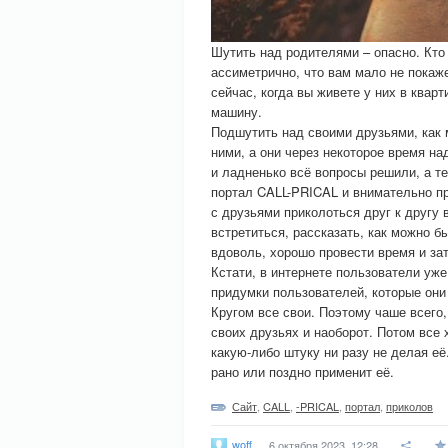
Шутить над родителями – опасно. Кто и
ассиметрично, что вам мало не покаже
сейчас, когда вы живете у них в квар
машину.
Подшутить над своими друзьями, как
ними, а они через некоторое время на
и ладненько всё вопросы решили, а т
портал CALL-PRICAL и внимательно пр
с друзьями приколоться друг к другу 
встретиться, рассказать, как можно б
вдоволь, хорошо провести время и за
Кстати, в интернете пользователи уж
придумки пользователей, которые они 
Кругом все свои. Поэтому чаше всего,
своих друзьях и наоборот. Потом все 
какую-либо штуку ни разу не делая е
рано или поздно применит её.
Сайт
,
CALL
,
-PRICAL
,
портал
,
приколов
woff
6 октября 2023, 12:28