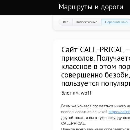
Маршруты и дороги
Все
Коллективные
Персональные
Сайт CALL-PRICAL –
приколов. Получает
классное в этом пор
совершенно безобид
пользуется популя
Блог им. woff
Всем же хочется посмеяться никого не
воспользоваться ссылкой
https://callpr
другой текст, и вы в туже секунду ок
CALL-PRICAL.
Прежде всего вам надо определиться 