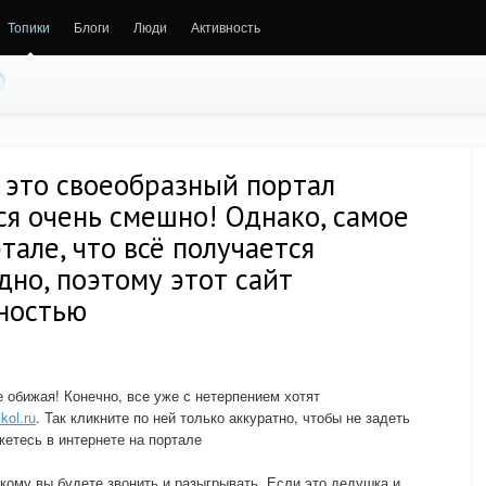
Топики
Блоги
Люди
Активность
 это своеобразный портал
ся очень смешно! Однако, самое
тале, что всё получается
но, поэтому этот сайт
рностью
 обижая! Конечно, все уже с нетерпением хотят
ikol.ru
. Так кликните по ней только аккуратно, чтобы не задеть
ажетесь в интернете на портале
кому вы будете звонить и разыгрывать. Если это дедушка и