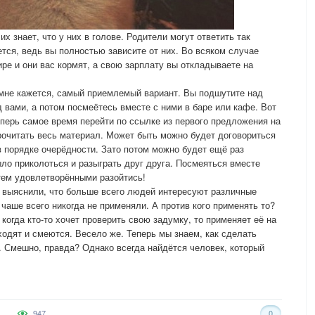
х знает, что у них в голове. Родители могут ответить так
тся, ведь вы полностью зависите от них. Во всяком случае
тире и они вас кормят, а свою зарплату вы откладываете на
 мне кажется, самый приемлемый вариант. Вы подшутите над
д вами, а потом посмеётесь вместе с ними в баре или кафе. Вот
еперь самое время перейти по ссылке из первого предложения на
очитать весь материал. Может быть можно будет договориться
в порядке очерёдности. Зато потом можно будет ещё раз
ыло приколоться и разыграть друг друга. Посмеяться вместе
тем удовлетворёнными разойтись!
е выяснили, что больше всего людей интересуют различные
чаше всего никогда не применяли. А против кого применять то?
 когда кто-то хочет проверить свою задумку, то применяет её на
ходят и смеются. Весело же. Теперь мы знаем, как сделать
ё. Смешно, правда? Однако всегда найдётся человек, который
947
0