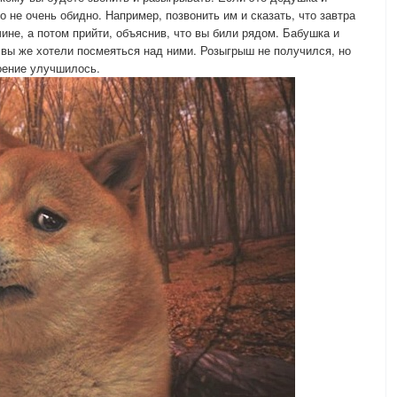
о не очень обидно. Например, позвонить им и сказать, что завтра
чине, а потом прийти, объяснив, что вы били рядом. Бабушка и
 вы же хотели посмеяться над ними. Розыгрыш не получился, но
роение улучшилось.