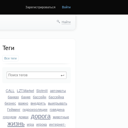
Зарегистрироваться
Войти
Найти
Теги
Все теги
CALL
LZT.Market
Slotmill
автоматы
банках
банке
бассейн
бассейна
бизнес
важно
внедрять
выигрывать
Гейминг
гидроизоляции
говядина
дорога
городом
домах
животные
жизнь
игра
игрока
интернет-