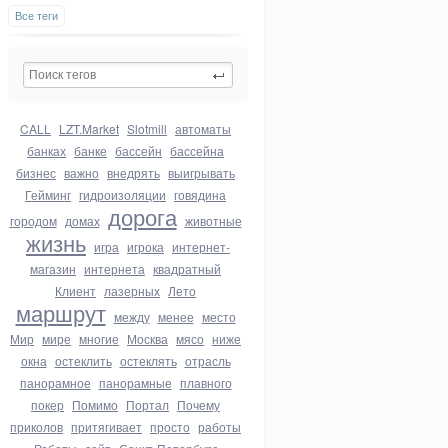
Все теги
CALL
LZT.Market
Slotmill
автоматы
банках
банке
бассейн
бассейна
бизнес
важно
внедрять
выигрывать
Гейминг
гидроизоляции
говядина
дорога
городом
домах
животные
жизнь
игра
игрока
интернет-
магазин
интернета
квадратный
Клиент
лазерных
Лето
маршрут
между
менее
место
Мир
мире
многие
Москва
мясо
ниже
окна
остеклить
остеклять
отрасль
панорамное
панорамные
плавного
покер
Помимо
Портал
Почему
приколов
притягивает
просто
работы