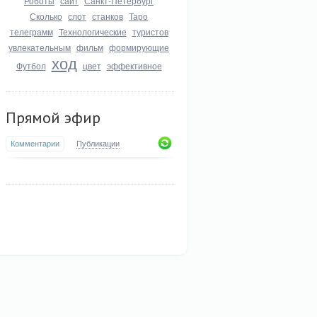
Роботы
сайт
Санкт-Петербург
Сколько
слот
станков
Таро
телеграмм
Технологические
туристов
увлекательным
фильм
формирующие
ход
Футбол
цвет
эффективное
Прямой эфир
Комментарии
Публикации