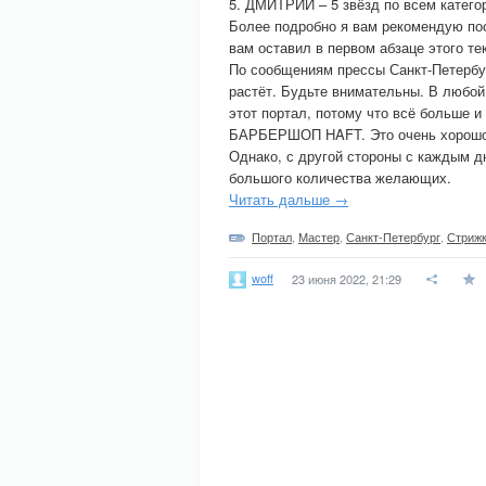
5. ДМИТРИЙ – 5 звёзд по всем катего
Более подробно я вам рекомендую п
вам оставил в первом абзаце этого те
По сообщениям прессы Санкт-Петерб
растёт. Будьте внимательны. В любой
этот портал, потому что всё больше и
БАРБЕРШОП HAFT. Это очень хорошо, 
Однако, с другой стороны с каждым дн
большого количества желающих.
Читать дальше →
Портал
,
Мастер
,
Санкт-Петербург
,
Стриж
woff
23 июня 2022, 21:29