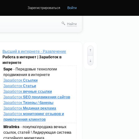
Зарегистрироваться
Войти
Найти
Высший в интернете - Развлечение
Работа в интернет | Заработок в
интернете
Sape
- Передовые технологии
продвижения в интернете
Заработок
Ссылки
Заработок
Статьи
Заработок
вечные ссылки
Заработок
SEO продвижения сайтов
Заработок
Тизеры / банеры
Заработок
Мединая реклама
Заработок
мониторинг отзывов и
привлечения клиентов
Miralinks
- покупка\продажа вечных
ссылок, статей ! Лидирующая система
статейного маркетинга .