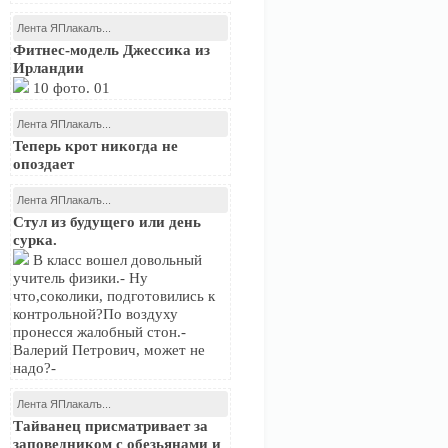
Лента ЯПлакалъ...
Фитнес-модель Джессика из
Ирландии
10 фото. 01
Лента ЯПлакалъ...
Теперь крот никогда не
опоздает
Лента ЯПлакалъ...
Стул из будущего или день
сурка.
В класс вошел довольный
учитель физики.- Ну
что,соколики, подготовились к
контрольной?По воздуху
пронесся жалобный стон.-
Валерий Петрович, может не
надо?-
Лента ЯПлакалъ...
Тайванец присматривает за
заповедником с обезьянами и