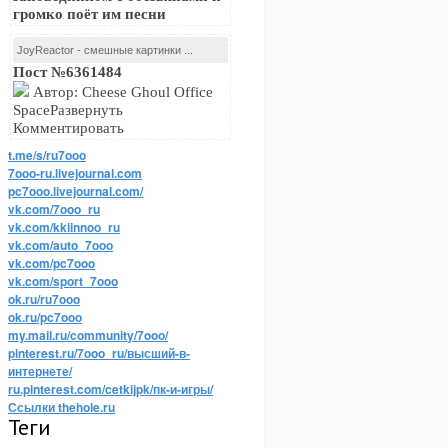
громко поёт им песни
JoyReactor - смешные картинки ...
Пост №6361484
Автор: Cheese Ghoul Office
SpaceРазвернуть
Комментировать
t.me/s/ru7ooo
7ooo-ru.livejournal.com
pc7ooo.livejournal.com/
vk.com/7ooo_ru
vk.com/kkiinnoo_ru
vk.com/auto_7ooo
vk.com/pc7ooo
vk.com/sport_7ooo
ok.ru/ru7ooo
ok.ru/pc7ooo
my.mail.ru/community/7ooo/
pinterest.ru/7ooo_ru/высший-в-
интернете/
ru.pinterest.com/cetkijpk/пк-и-игры/
Ссылки thehole.ru
Теги