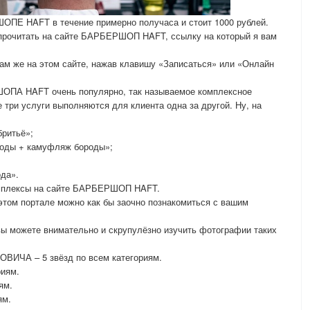
ОПЕ HAFT в течение примерно получаса и стоит 1000 рублей.
 прочитать на сайте БАРБЕРШОП HAFT, ссылку на который я вам
там же на этом сайте, нажав клавишу «Записаться» или «Онлайн
ОПА HAFT очень популярно, так называемое комплексное
 три услуги выполняются для клиента одна за другой. Ну, на
бритьё»;
роды + камуфляж бороды»;
да».
омплексы на сайте БАРБЕРШОП HAFT.
 этом портале можно как бы заочно познакомиться с вашим
 можете внимательно и скрупулёзно изучить фотографии таких
ЧА – 5 звёзд по всем категориям.
риям.
ям.
ям.