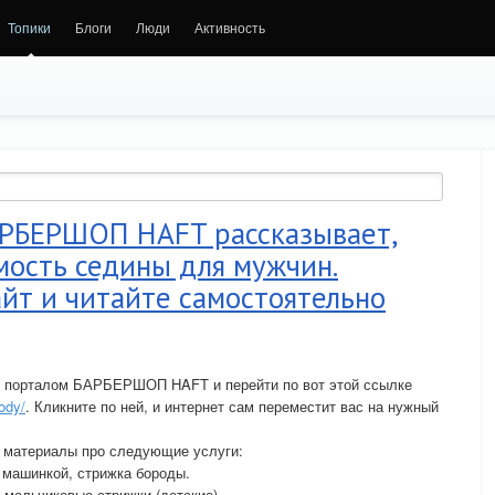
Топики
Блоги
Люди
Активность
БАРБЕРШОП HAFT рассказывает,
мость седины для мужчин.
айт и читайте самостоятельно
я порталом БАРБЕРШОП HAFT и перейти по вот этой ссылке
ody/
. Кликните по ней, и интернет сам переместит вас на нужный
ь материалы про следующие услуги:
 машинкой, стрижка бороды.
, мальчиковые стрижки (детские).