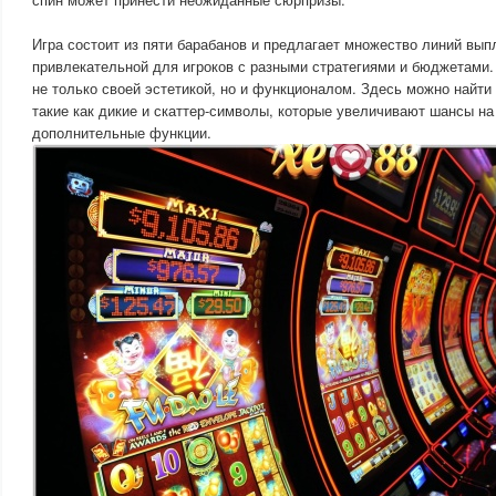
Игра состоит из пяти барабанов и предлагает множество линий выпл
привлекательной для игроков с разными стратегиями и бюджетам
не только своей эстетикой, но и функционалом. Здесь можно найт
такие как дикие и скаттер-символы, которые увеличивают шансы н
дополнительные функции.