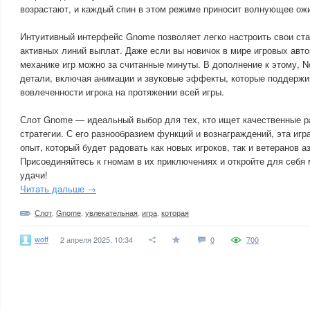
возрастают, и каждый спин в этом режиме приносит волнующее ож
Интуитивный интерфейс Gnome позволяет легко настроить свои ста
активных линий выплат. Даже если вы новичок в мире игровых авто
механике игр можно за считанные минуты. В дополнение к этому, 
детали, включая анимации и звуковые эффекты, которые поддержи
вовлеченности игрока на протяжении всей игры.
Слот Gnome — идеальный выбор для тех, кто ищет качественные р
стратегии. С его разнообразием функций и вознаграждений, эта иг
опыт, который будет радовать как новых игроков, так и ветеранов а
Присоединяйтесь к гномам в их приключениях и откройте для себя
удачи!
Читать дальше →
Слот
,
Gnome
,
увлекательная
,
игра
,
которая
woff
2 апреля 2025, 10:34
0
700