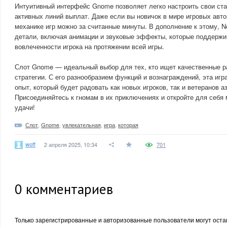
Интуитивный интерфейс Gnome позволяет легко настроить свои ста
активных линий выплат. Даже если вы новичок в мире игровых авто
механике игр можно за считанные минуты. В дополнение к этому, 
детали, включая анимации и звуковые эффекты, которые поддержи
вовлеченности игрока на протяжении всей игры.
Слот Gnome — идеальный выбор для тех, кто ищет качественные р
стратегии. С его разнообразием функций и вознаграждений, эта иг
опыт, который будет радовать как новых игроков, так и ветеранов а
Присоединяйтесь к гномам в их приключениях и откройте для себя
удачи!
Слот
,
Gnome
,
увлекательная
,
игра
,
которая
woff
2 апреля 2025, 10:34
701
0
комментариев
Только зарегистрированные и авторизованные пользователи могут оста