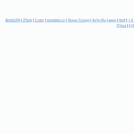
BrickUFA
|
ZTark
|
Софт
|
smetafor.ru
|
Техно-Голод
|
ЧеЧу.Ru
|
кино
|
Soft
|
:( 0
РУша
| |
П