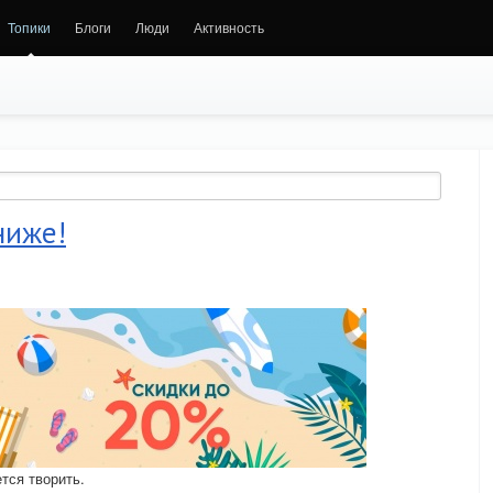
Топики
Блоги
Люди
Активность
ниже!
ется творить.