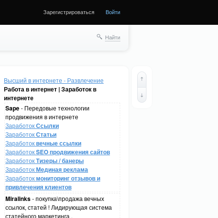
Зарегистрироваться
Войти
Найти
Высший в интернете - Развлечение
Работа в интернет | Заработок в
интернете
Sape
- Передовые технологии
продвижения в интернете
Заработок
Ссылки
Заработок
Статьи
Заработок
вечные ссылки
Заработок
SEO продвижения сайтов
Заработок
Тизеры / банеры
Заработок
Мединая реклама
Заработок
мониторинг отзывов и
привлечения клиентов
Miralinks
- покупка\продажа вечных
ссылок, статей ! Лидирующая система
статейного маркетинга .