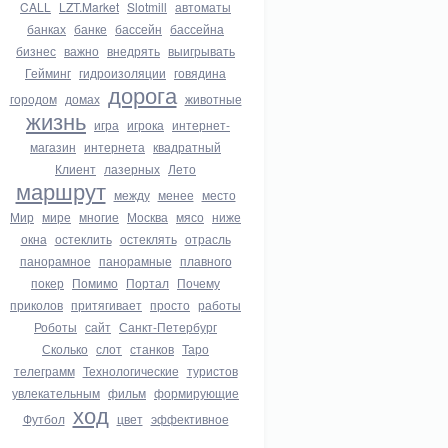
CALL
LZT.Market
Slotmill
автоматы
банках
банке
бассейн
бассейна
бизнес
важно
внедрять
выигрывать
Гейминг
гидроизоляции
говядина
дорога
городом
домах
животные
жизнь
игра
игрока
интернет-
магазин
интернета
квадратный
Клиент
лазерных
Лето
маршрут
между
менее
место
Мир
мире
многие
Москва
мясо
ниже
окна
остеклить
остеклять
отрасль
панорамное
панорамные
плавного
покер
Помимо
Портал
Почему
приколов
притягивает
просто
работы
Роботы
сайт
Санкт-Петербург
Сколько
слот
станков
Таро
телеграмм
Технологические
туристов
увлекательным
фильм
формирующие
ход
Футбол
цвет
эффективное