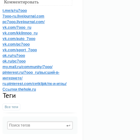
Комментировать
t.me/s/ru7ooo
7ooo-ru.livejournal.com
pc7ooo.livejournal.com/
vk.com/7ooo_ru
vk.com/kkiinnoo_ru
vk.com/auto_7ooo
vk.com/pc7ooo
vk.com/sport_7ooo
ok.ru/ru7ooo
ok.ru/pc7ooo
my.mail.ru/community/7ooo/
pinterest.ru/7ooo_ru/высший-в-
интернете/
ru.pinterest.com/cetkijpk/пк-и-игры/
Ссылки thehole.ru
Теги
Все теги