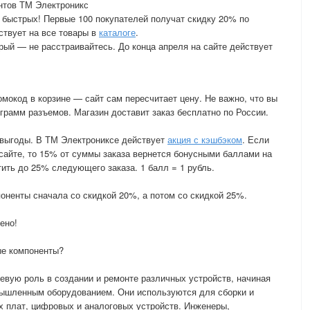
нтов ТМ Электроникс
 быстрых! Первые 100 покупателей получат скидку 20% по
ствует на все товары в
каталоге
.
рый — не расстраивайтесь. До конца апреля на сайте действует
мокод в корзине — сайт сам пересчитает цену. Не важно, что вы
грамм разъемов. Магазин доставит заказ бесплатно по России.
 выгоды. В ТМ Электрониксе действует
акция с кэшбэком
. Если
 сайте, то 15% от суммы заказа вернется бонусными баллами на
ить до 25% следующего заказа. 1 балл = 1 рубль.
оненты сначала со скидкой 20%, а потом со скидкой 25%.
ено!
ые компоненты?
вую роль в создании и ремонте различных устройств, начиная
омышленным оборудованием. Они используются для сборки и
х плат, цифровых и аналоговых устройств. Инженеры,