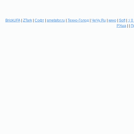
BrickUFA
|
ZTark
|
Софт
|
smetafor.ru
|
Техно-Голод
|
ЧеЧу.Ru
|
кино
|
Soft
|
:( 0
РУша
| |
П