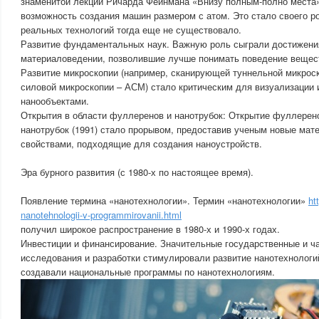
знаменитой лекции Ричарда Фейнмана «Внизу полным-полно места»
возможность создания машин размером с атом. Это стало своего ро
реальных технологий тогда еще не существовало.
Развитие фундаментальных наук. Важную роль сыграли достижения
материаловедении, позволившие лучше понимать поведение вещест
Развитие микроскопии (например, сканирующей туннельной микроск
силовой микроскопии – АСМ) стало критическим для визуализации
нанообъектами.
Открытия в области фуллеренов и нанотрубок: Открытие фуллерено
нанотрубок (1991) стало прорывом, предоставив ученым новые мат
свойствами, подходящие для создания наноустройств.
Эра бурного развития (с 1980-х по настоящее время).
Появление термина «нанотехнологии». Термин «нанотехнологии»
ht
nanotehnologii-v-programmirovanii.html
получил широкое распространение в 1980-х и 1990-х годах.
Инвестиции и финансирование. Значительные государственные и ч
исследования и разработки стимулировали развитие нанотехнологи
создавали национальные программы по нанотехнологиям.