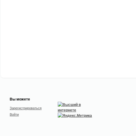
Вы можете
Зарегистрироваться
Войти