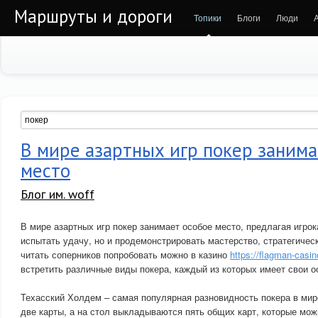
Маршруты и дороги
Топики
Блоги
Люди
В мире азартных игр покер занима
место
Блог им. woff
В мире азартных игр покер занимает особое место, предлагая игро
испытать удачу, но и продемонстрировать мастерство, стратегиче
читать соперников попробовать можно в казино
https://flagman-casi
встретить различные виды покера, каждый из которых имеет свои о
Техасский Холдем – самая популярная разновидность покера в мир
две карты, а на стол выкладываются пять общих карт, которые мо