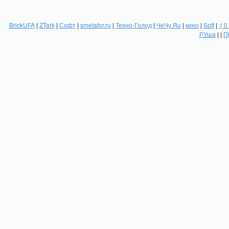
BrickUFA
|
ZTark
|
Софт
|
smetafor.ru
|
Техно-Голод
|
ЧеЧу.Ru
|
кино
|
Soft
|
:( 0
РУша
| |
П